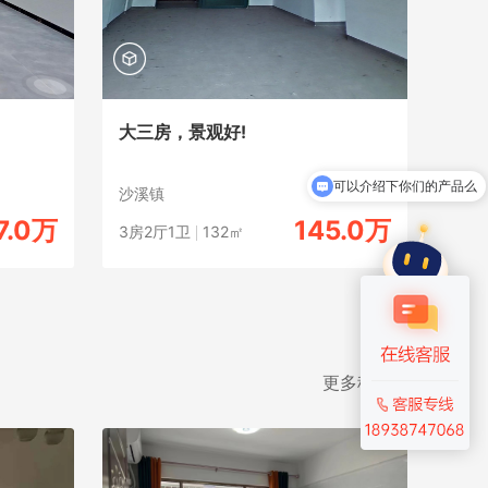
大三房，景观好!
可以介绍下你们的产品么
沙溪镇
7.0万
145.0万
3房2厅1卫
132㎡
更多租房