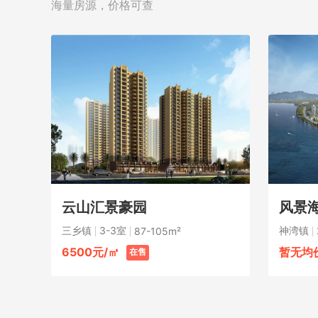
海量房源，价格可查
云山汇景豪园
风景
三乡镇
3-3室
神湾镇
87-105m²
6500元/㎡
暂无均
在售