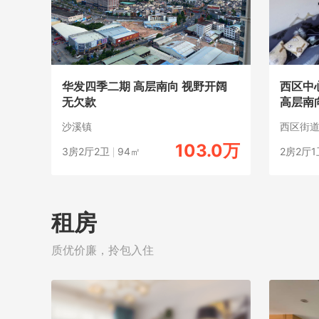
华发四季二期 高层南向 视野开阔
西区中
无欠款
高层南
沙溪镇
西区街
103.0万
3房2厅2卫
94㎡
2房2厅1
租房
质优价廉，拎包入住