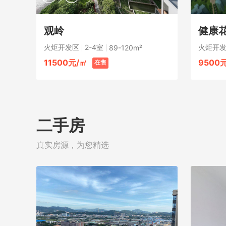
观岭
健康花
火炬开发区
2-4室
火炬开
89-120m²
11500元/㎡
9500
在售
二手房
真实房源，为您精选