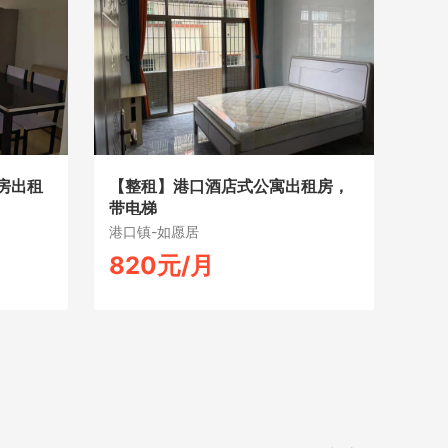
房出租
【整租】港口酒店式公寓出租房，
带电梯
港口镇-如愿居
820元/月