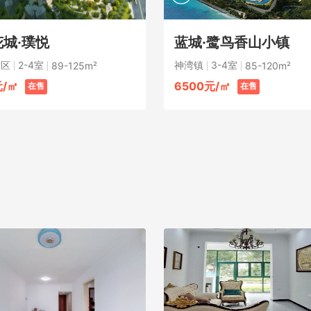
城·璞悦
蓝城·鹭鸟香山小镇
发区
2-4室
神湾镇
3-4室
89-125m²
85-120m²
元/㎡
6500元/㎡
在售
在售