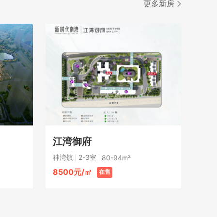
更多新房
江湾御府
神湾镇
2-3室
80-94m²
8500元/㎡
在售