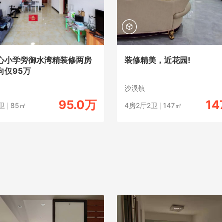
心小学旁御水湾精装修两房
装修精美，近花园!
向仅95万
道
沙溪镇
95.0万
14
卫
85㎡
4房2厅2卫
147㎡