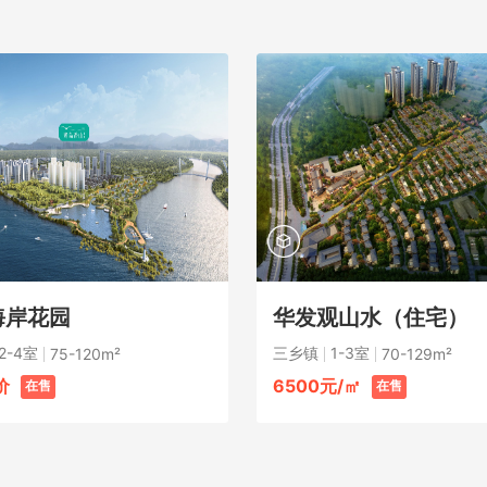
海岸花园
华发观山水（住宅）
2-4室
三乡镇
1-3室
75-120m²
70-129m²
价
6500元/㎡
在售
在售