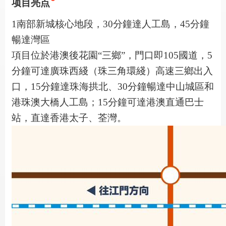
项目亮点
1南部新城核心地段，30分鐘達人工島，45分鐘
暢達灣區
項目位於港澳後花園“三鄉”，門口即105國道，5
分鐘可達廣珠西綫（珠三角環綫）高速三鄉出入
口，15分鐘達珠海拱北、30分鐘暢達中山城區和
港珠澳大橋人工島；15分鐘可達港澳直通巴士
站，直達香港太子、荃灣。