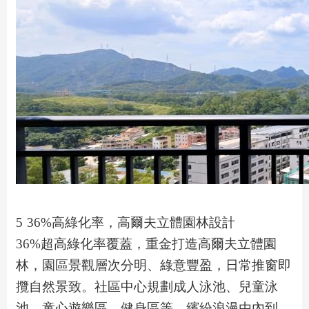
5 36%高綠化率，高爾夫立體園林設計
36%超高綠化率覆蓋，重金打造高爾夫立體園
林，園區景觀層次分明、綠意豐盈，日常推窗即
攬自然景致。社區中心規劃成人泳池、兒童泳
池、童心遊樂區、健身區等，繽紛浪漫由內到