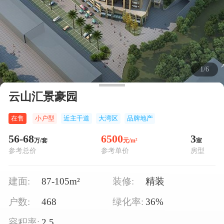
1/6
云山汇景豪园
在售
小户型
近主干道
大湾区
品牌地产
56-68
6500
3
万/套
元/m²
室
参考总价
参考单价
房型
建面:
装修:
87-105m²
精装
户数:
绿化率:
468
36%
容积率:
2.5