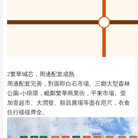
2繁華城芯，周邊配套成熟
周邊配套完善，對面即白石市場、三鄉大型森林
公園-小琅環，毗鄰繁華商業街，平東市場、壹
加壹超市、大潤發、順昌廣場等盡在咫尺，衣食
住行樣樣齊全。