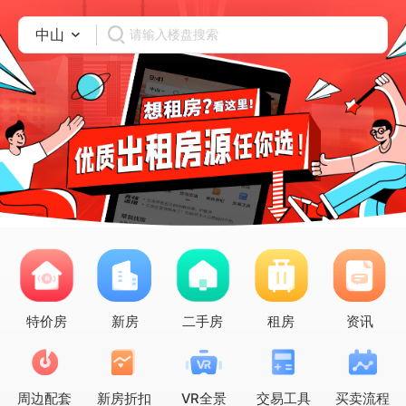
中山
请输入楼盘搜索
特价房
新房
二手房
租房
资讯
周边配套
新房折扣
VR全景
交易工具
买卖流程